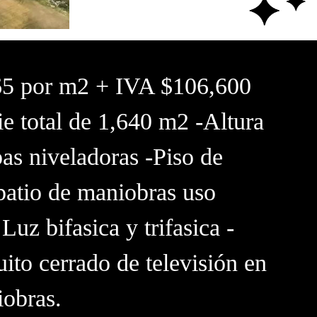
65 por m2 + IVA $106,600
e total de 1,640 m2 -Altura
as niveladoras -Piso de
patio de maniobras uso
uz bifasica y trifasica -
uito cerrado de televisión en
iobras.