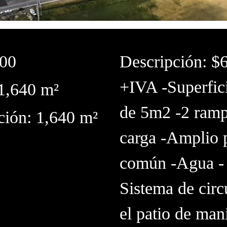
.00
Descripción: $
+IVA -Superfici
1,640 m²
de 5m2 -2 ramp
ción: 1,640 m²
carga -Amplio 
común -Agua - L
Sistema de circ
el patio de man